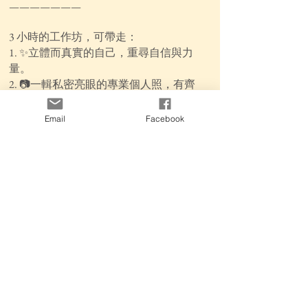
———————
3 小時的工作坊，可帶走：
1. ✨立體而真實的自己，重尋自信與力
量。
2. 📷一輯私密亮眼的專業個人照，有齊
hard & soft copies。
3.💖 現場同頻互動，以及後續在各平台分
Email
Facebook
享照片時的美好回饋。
✨一舉三得❗️趁早鳥優惠🐦，快啲報名～
———————
🔎工作坊詳情🔎
📅 日期：2023年4月2日（星期日）
🕒 時間：2:30 - 5:30pm
📍 地點：銅鑼灣
💰價錢：$780
🐦早鳥：$730（3月17日或之前）