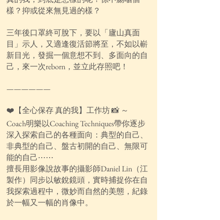
樣？抑或從來無見過的樣？
三年後口罩終可脫下，要以「廬山真面
目」示人，又適逢復活節將至，不如以嶄
新目光，發掘一個意想不到、多面向的自
己，來一次reborn，並立此存照吧！
——————
❤️【全心保存 真的我】工作坊 📸 ～
Coach明樂以Coaching Techniques帶你逐步
深入探索自己的各種面向：典型的自己、
非典型的自己、盤古初開的自己、無限可
能的自己⋯⋯
擅長用影像說故事的攝影師Daniel Lin（江
製作）同步以敏銳鏡頭，實時捕捉你在自
我探索過程中，微妙而自然的美態，紀錄
於一幅又一幅的肖像中。