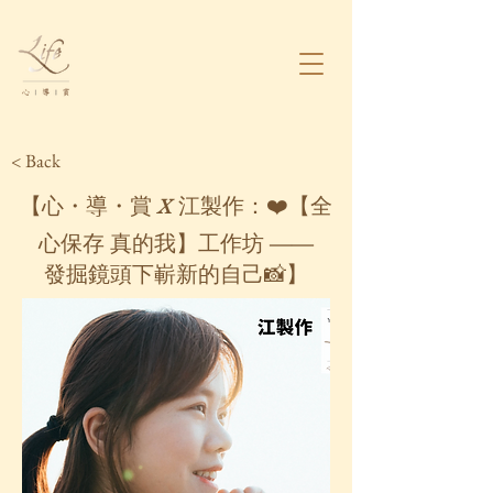
< Back
【心・導・賞 X 江製作：❤️【全
心保存 真的我】工作坊 ——
發掘鏡頭下嶄新的自己📸】