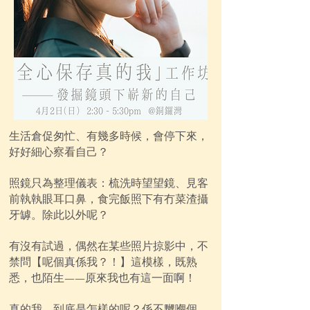
生活倉促匆忙、有幾多時候，會停下來，
好好細心察看自己？
照鏡只為整理儀表：梳洗時望望鏡、見客
前執執眼耳口鼻，食完飯照下有冇菜渣攝
牙罅。除此以外呢？
有沒有試過，偶然在某些照片掠影中，不
禁問【呢個真係我？！】這模樣，既熟
悉，也陌生——原來我也有這一面啊！
真的我，到底是怎樣的呢？係不嬲嗰個