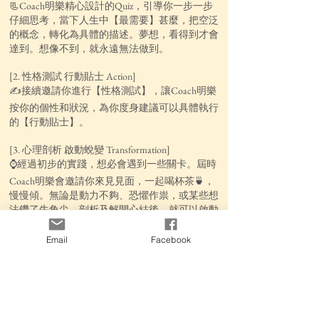
📃Coach明樂精心設計的Quiz，引導你一步一步
仔細思考，當下人生中【最需要】甚麼，把空泛
的概念，轉化為具體的描述。夢想，看得到才會
達到。想像不到，就永遠無法做到。
[2. 性格測試 行動貼士 Action]
✍️接續邀請你進行【性格測試】，讓Coach明樂
按你的個性和狀況，為你度身建議可以具體執行
的【行動貼士】。
[3. 心理剖析 啟動蛻變 Transformation]
⌚️經過初步的實踐，想必會遇到一些關卡。屆時
Coach明樂會邀請你來見見面，一起喝杯茶🍵，
慢慢傾。無論是動力不夠、恐懼作祟，或某些想
法鑽了牛角尖，剖析及解開心結後，就可以啟動
蛻變！
Email
Facebook
—————————
新登場優惠價：＄250
🌟包括【自我導航Quiz】、【性格測試】、【行
動貼士】及30分鐘面對面Life Coaching。