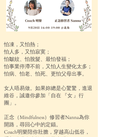
怕凍，又怕熱；
怕人多，又怕寂寞；
怕皺紋、怕脫髮、最怕發福；
怕事業停滯不前，又怕人生變化太多；
怕病、怕老、怕死、更怕父母出事。
女人唔易做。如果妳總是心驚驚，進退
維谷，誠邀你參加「自在 『女 』行
團」。
正念（Mindfulness）修習者Nanna為你
開路，尋回心中的定錨。
Coach明樂陪你壯膽，穿越高山低谷，