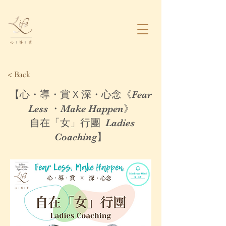
< Back
X
【心・導・賞
深・心念《Fear
Less ・Make Happen》
自在「女」行團 Ladies
Coaching】