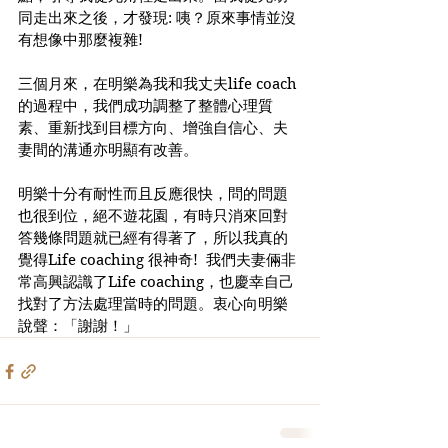
同走出來之後，才發現: 咦？原來事情並沒
有想像中那麼複雜!  
三個月來，在明樂為我和我丈夫life coach 
的過程中，我們成功調整了整體心理質
素、重新找到目標方向、增強自信心、夫
妻間的溝通亦明顯有改善。  
明樂十分有耐性而且反應很快，問的問題
也很到位，絕不遊花園，有時只消來回對
答幾條問題就已經有得著了，所以我真的
覺得Life coaching 很神奇!  我們夫妻倆非
常高興認識了Life coaching，也慶幸自己
找對了方法處理當時的問題。衷心向明樂
說聲：「謝謝！」