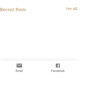
See All
Recent Posts
Email
Facebook
Fanny Lee Charity
Caroline IT 從業
Marketing Professional
四個月前的一天看
I have been stuck with
Comments
書的內容，鼓起勇